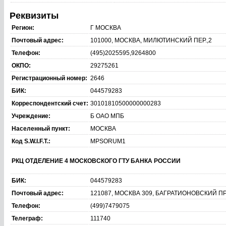
Реквизиты
Регион:
Г МОСКВА
Почтовый адрес:
101000, МОСКВА, МИЛЮТИНСКИЙ ПЕР.,2
Телефон:
(495)2025595,9264800
ОКПО:
29275261
Регистрационный номер:
2646
БИК:
044579283
Корреспондентский счет:
30101810500000000283
Учреждение:
Б ОАО МПБ
Населенный пункт:
МОСКВА
Код S.W.I.F.T.:
MPSORUM1
РКЦ ОТДЕЛЕНИЕ 4 МОСКОВСКОГО ГТУ БАНКА РОССИИ
БИК:
044579283
Почтовый адрес:
121087, МОСКВА 309, БАГРАТИОНОВСКИЙ ПР
Телефон:
(499)7479075
Телеграф:
111740