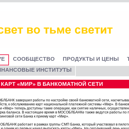
VE
СООБЩЕСТВО
ПРОДУКТЫ И ЦЕНЫ
ИНАНСОВЫЕ ИНСТИТУТЫ
КАРТ «МИР» В БАНКОМАТНОЙ СЕТИ
ЛБАНК завершил работы по настройке своей банкоматной сети, насчитыва
йств, к обслуживанию карт национальной платежной системы «Мир». В банко
м «Мир» теперь доступны такие операции, как снятие наличных, осуществле
рка баланса. В настоящее время в МОСОБЛБАНКе также ведутся работы по п
ринговой сети Банка к приему карт «Мир».
БЛБАНК работает в рамках группы СМП Банка, который участвовал в пилот
и одним из первых начал выпускать карты «Мир». На сегодняшний день наша