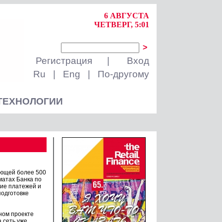
6 АВГУСТА
ЧЕТВЕРГ, 5:01
>
Регистрация
|
Вход
Ru
|
Eng
|
По-другому
ТЕХНОЛОГИИ
ющей более 500
матах Банка по
ние платежей и
одготовке
ном проекте
 сеть уже