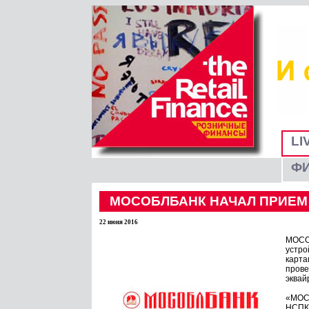
LI
Ф
МОСОБЛБАНК НАЧАЛ ПРИЕМ 
22 июня 2016
МОСОБ
устро
карта
прове
эквай
«МОСО
НСПК 