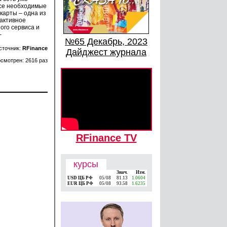
все необходимые
карты – одна из
активное
ого сервиса и
-
№65 Декабрь, 2023
сточник:
RFinance
Дайджест журнала
смотрен: 2616 раз
RFinance TV
курсы
Знач.
Изм.
USD ЦБ РФ
05/08
81.13
1.0604
EUR ЦБ РФ
05/08
93.58
1.6235