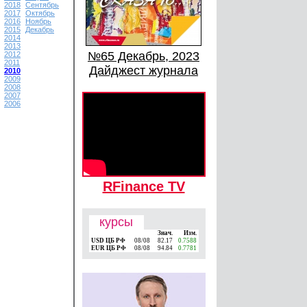
2018
Сентябрь
2017
Октябрь
2016
Ноябрь
2015
Декабрь
2014
2013
№65 Декабрь, 2023
2012
2011
Дайджест журнала
2010
2009
2008
2007
2006
RFinance TV
курсы
Знач.
Изм.
USD ЦБ РФ
08/08
82.17
0.7588
EUR ЦБ РФ
08/08
94.84
0.7781