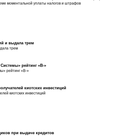
еме моментальной уплаты налогов и штрафов
ий и выдала трем
ыдала трем
Системы» рейтинг «B-»
ы» рейтинг «B-»
олучателей киотских инвестиций
елей киотских инвестиций
щиков при выдаче кредитов