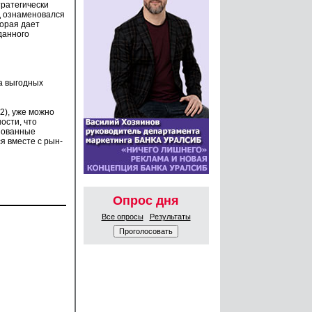
тратегически
д ознаменовался
торая дает
данного
а выгодных
2), уже можно
ости, что
азованные
я вместе с рын­
Опрос дня
Все опросы
Результаты