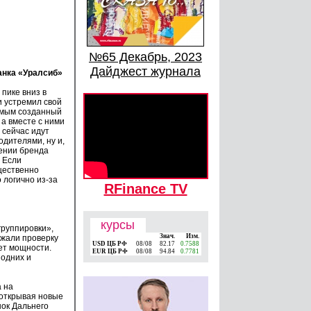
№65 Декабрь, 2023
Дайджест журнала
анка «Уралсиб»
 пике вниз в
и устремил свой
самым созданный
а вместе с ними
 сейчас идут
дителями, ну и,
ении бренда
 Если
ущественно
 логично из‑за
RFinance TV
курсы
группировки»,
Знач.
Изм.
ржали проверку
USD ЦБ РФ
08/08
82.17
0.7588
ает мощности.
EUR ЦБ РФ
08/08
94.84
0.7781
 одних и
 на
откры­вая новые
нок Дальнего