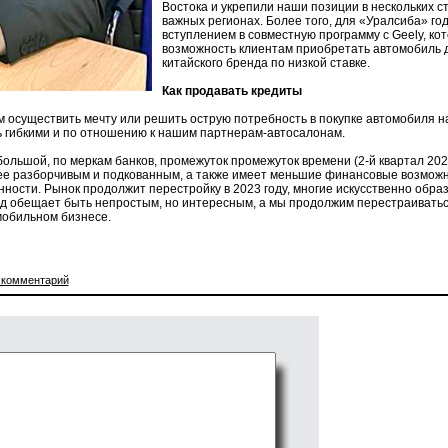
Востока и укрепили наши позиции в нескольких с
важных регионах. Более того, для «Уралсиба» го
вступлением в совместную программу с Geely, ко
возможность кли­ентам приобретать автомобиль 
китайского бренда по низкой ставке.
Как продавать кредиты
 осуществить мечту или решить острую потребность в по­купке автомобиля н
ь гибкими и по отношению к нашим партнерам-автосалонам.
льшой, по меркам банков, промежуток промежуток времени (2-й квартал 202
лее разборчивым и подкованным, а также имеет меньшие финансовые возмож­н
нности. Рынок продолжит пе­рестройку в 2023 году, многие искус­ственно обр
од обещает быть непростым, но интересным, а мы про­должим перестраиватьс
­мобильном бизнесе.
 комментарий