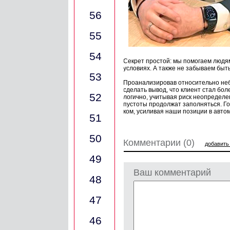
56
55
54
Секрет простой: мы помогаем людям
условиях. А также не забываем быт
53
Проанализировав относительно небо
сделать вывод, что клиент стал бо
52
логично, учитывая риск не­определе
пустоты про­должат заполняться. Г
ком, усиливая наши позиции в авто
51
50
Комментарии (0)
добавить
49
Ваш комментарий
48
47
46