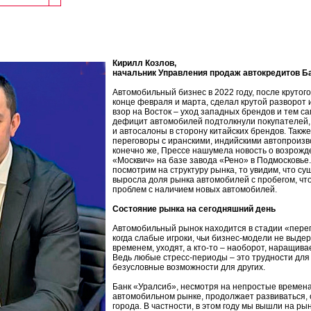
Кирилл Козлов,
начальник Управления продаж автокредитов Б
Автомобильный бизнес в 2022 году, после крутого
конце февраля и марта, сделал крутой разворот 
взор на Восток – уход западных брендов и тем 
дефицит автомобилей подтолкнули покупателей, 
и автосалоны в сторону китайских брендов. Также
переговоры с иранскими, индийскими автопроизво
конечно же, Прессе нашумела новость о возрожд
«Москвич» на базе завода «Рено» в Подмосковье.
посмотрим на структуру рынка, то увидим, что с
выросла доля рынка автомобилей с пробегом, что
проблем с наличием новых автомобилей.
Состояние рынка на сегодняшний день
Автомобильный рынок находится в стадии «пере
когда слабые игроки, чьи бизнес-модели не выде
временем, уходят, а кто‑то – наоборот, наращив
Ведь любые стресс-периоды – это трудности для
безусловные возможности для других.
Банк «Уралсиб», несмотря на не­простые времена
автомобильном рынке, продолжает развиваться, 
города. В частности, в этом году мы вышли на ры