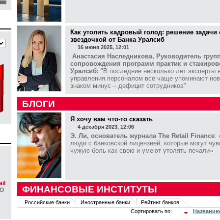
Как утолить кадровый голод: решение задачи 
звездочкой от Банка Уралсиб
16 июня 2025, 12:01
Анастасия Наследникова, Руководитель груп
сопровождения программ практик и стажиров
Уралсиб:
"В последние несколько лет эксперты 
управления персоналом всё чаще упоминают нов
знаком минус – дефицит сотрудников"
БЛОГИ
Я хочу вам что-то сказать
4 декабря 2023, 12:06
Э. Ли, основатель журнала The Retail Finance
:
люди с банковской лицензией, которые могут чув
чужую боль как свою и умеют утолять печали»
il
ФИНАНСОВЫЕ ИНСТИТУТЫ
О
Российские банки
Иностранные банки
Рейтинг банков
Сортировать по:
Названию