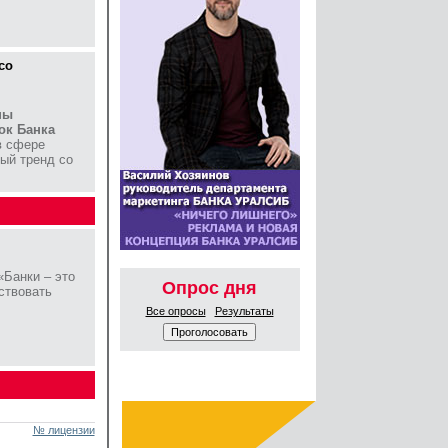
со
пы
ок Банка
в сфере
ый тренд со
 «Банки – это
Опрос дня
ствовать
Все опросы
Результаты
№ лицензии