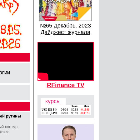
№65 Декабрь, 2023
Дайджест журнала
ОГИИ
RFinance TV
курсы
Знач.
Изм.
USD ЦБ РФ
06/08
80.93
-0.1998
EUR ЦБ РФ
06/08
93.19
-0.3923
ней рутины
й контур,
дные