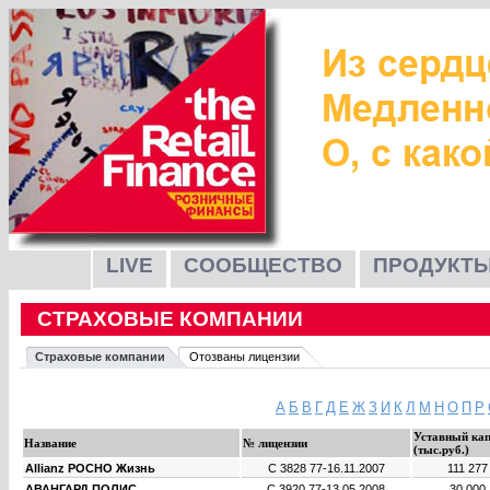
LIVE
СООБЩЕСТВО
ПРОДУКТЫ
СТРАХОВЫЕ КОМПАНИИ
Страховые компании
Отозваны лицензии
А
Б
В
Г
Д
Е
Ж
З
И
К
Л
М
Н
О
П
Р
Уставный ка
Название
№ лицензии
(тыс.руб.)
Allianz РОСНО Жизнь
С 3828 77
-
16.11.2007
111 27
АВАНГАРД ПОЛИС
С 3920 77
-
13.05.2008
30 000