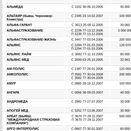
АЛЬМЕДА
С 1102 36
-
06.10.2005
45 000
АЛЬТАИР (бывш. Черномор-
С 2345 23
-
14.02.2007
100 00
Коместра)
АЛЬФА-ГАРАНТ
С 3613 25
-
09.11.2005
30 060
АЛЬФАСТРАХОВАНИЕ
С 2239 77
-
13.12.2006
5 000 0
П 2239 77
-
13.12.2006
АЛЬФАСТРАХОВАНИЕ-ЖИЗНЬ
С 3447 77
-
03.04.2006
200 00
АЛЬЯНС
С 2294 77
-
01.03.2006
120 07
П 2294 77
-
01.03.2006
АЛЬЯНС ЛАЙФ
С 3692 77
-
11.10.2005
60 000
АЛЬЯНС-МЕД
С 2699 63
-
25.10.2005
32 662
АМ-ПОЛИС
С 1387 77
-
26.01.2006
120 00
АМКОПОЛИС
П 3582 77
-
30.04.2008
200 00
С 3582 77
-
30.04.2008
АМУР
С 3885 28
-
19.12.2007
100 00
АНГАРА
С 0066 38
-
09.03.2007
40 000
АНДРОМЕДА
С 2982 77
-
27.07.2007
30 008
АПОГЕЙ МЕД
С 3252 77
-
13.06.2007
30 000
АРБАТ (БЫВШ.
С 3670 77
-
29.11.2007
500 00
"МЕЖДУНАРОДНАЯ СТРАХОВАЯ
П 3670 77
-
29.11.2007
КОМПАНИЯ")
АРГО ИНТЕРПОЛИС
С 0667 77
-
30.01.2007
60 000