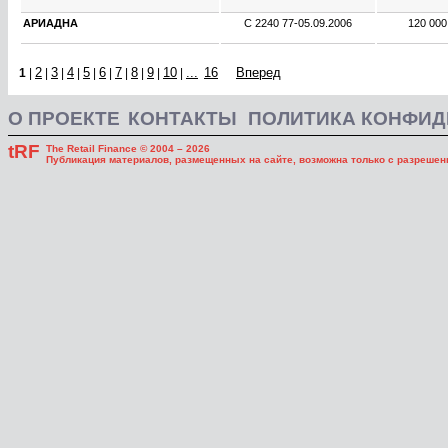
АРИАДНА
С 2240 77
-
05.09.2006
120 00
2
3
4
5
6
7
8
9
10
...
16
Вперед
1
|
|
|
|
|
|
|
|
|
|
О ПРОЕКТЕ
КОНТАКТЫ
ПОЛИТИКА КОНФИ
tRF
The Retail Finance © 2004 – 2026
Публикация материалов, размещенных на сайте, возможна только с разрешени