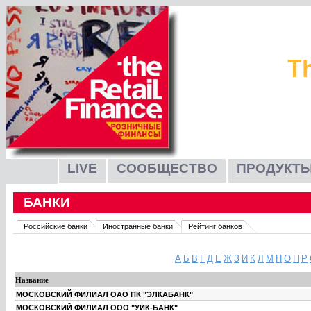
LIVE
СООБЩЕСТВО
ПРОДУКТЫ
БАНКИ
Российские банки
Иностранные банки
Рейтинг банков
А
Б
В
Г
Д
Е
Ж
З
И
К
Л
М
Н
О
П
Р
Название
МОСКОВСКИЙ ФИЛИАЛ ОАО ПК "ЭЛКАБАНК"
МОСКОВСКИЙ ФИЛИАЛ ООО "УИК-БАНК"