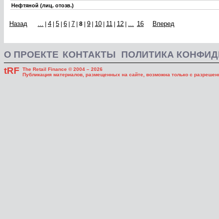
Нефтяной (лиц. отозв.)
Назад
...
4
5
6
7
9
10
11
12
...
16
Вперед
|
|
|
|
|
8
|
|
|
|
|
О ПРОЕКТЕ
КОНТАКТЫ
ПОЛИТИКА КОНФИ
tRF
The Retail Finance © 2004 – 2026
Публикация материалов, размещенных на сайте, возможна только с разрешени