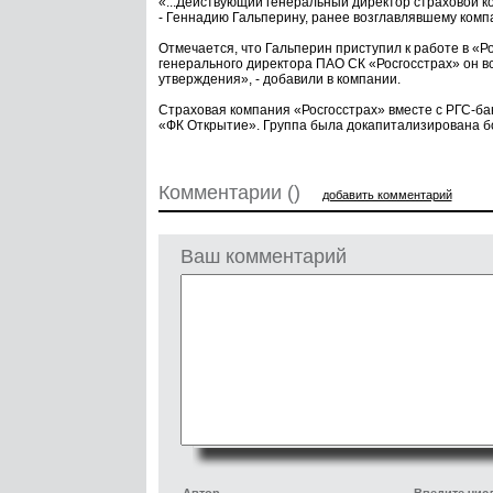
«...Действующий генеральный директор страховой 
- Геннадию Гальперину, ранее возглавлявшему комп
Отмечается, что Гальперин приступил к работе в «Р
генерального директора ПАО СК «Росгосстрах» он 
утверждения», - добавили в компании.
Страховая компания «Росгосстрах» вместе с РГС-банк
«ФК Открытие». Группа была докапитализирована бо
Комментарии ()
добавить комментарий
Ваш комментарий