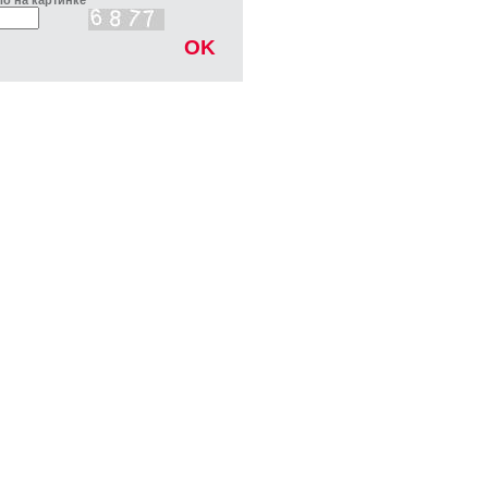
о на картинке
OK