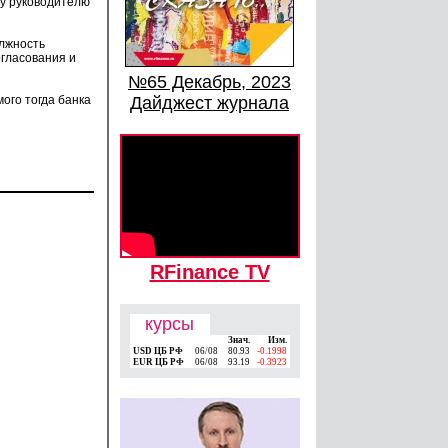
му руководителю
олжность
гласования и
№65 Декабрь, 2023
ого тогда банка
Дайджест журнала
RFinance TV
курсы
Знач.
Изм.
USD ЦБ РФ
06/08
80.93
-0.1998
EUR ЦБ РФ
06/08
93.19
-0.3923