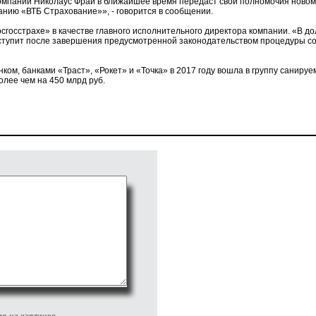
компании Николаус Фрай в ближайшее время передаст свои полномочия ново
анию «ВТБ Страхование»», - говорится в сообщении.
осгосстрахе» в качестве главного исполнительного директора компании. «В д
вступит после завершения предусмотренной законодательством процедуры со
ом, банками «Траст», «Рокет» и «Точка» в 2017 году вошла в группу санируем
лее чем на 450 млрд руб.