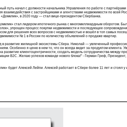
рный путь начал с должности начальника Управления по работе с партнёрами
я взаимодействия с застройщиками и агентствами недвижимости по всей Росс
 «Домклик», в 2020 году — стал вице-президентом Сбербанка.
«Домклик» стал лидером ипотечного рынка с многомиллиардным оборотом. Бы
лок», упрощен процесс покупки недвижимости и последующее сопровождени
рвисом для решения всех вопросов с недвижимостью и вошёл в топ самых пос
движимости № 1 в России по количеству объявлений о продаже квартир.
ад в развитие жилищной экосистемы Сбера. Николай — увлеченный професси
ям. Особенно я ценю в нем то, что он всегда видит за продуктом клиента. Ув
 на развитие клиентоцентричности, создать модель сотрудничества между пр
мации B2C. Желаю успехов команде нового блока!" - Герман Греф, Президент
к» будет Алексей Лейпи. Алексей работает в Сбере более 11 лет и стоял у 