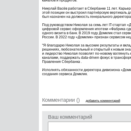
каналов и продуктов.
Николай Васёв работает в Сбербанке 11 лет. Карье
этой позиции он выстроил партнёрскую вертикаль дл
был назначен на должность генерального директора
Под руководством Николая за семь лет IT-стартап 
цифровой сервис оформления ипотеки «Фабрика сде
одного визита в банк. В 2019 году Домклик стал се
России. В 2022 году «Домклик» признан сервисом не
"Я благодарю Николая за высокие результаты и вкл
решениях, любознательный и открытый к новым знани
и лидерство Николая позволят по-новому взглянуть
каналами, поддержать data-driven фокус в трансфор
Правления Сбербанка .
Исполнять обязанности директора дивизиона «Домкли
создания сервиса Домклик.
Комментарии ()
добавить комментарий
Ваш комментарий