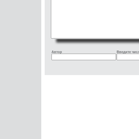
Автор
Введите числ