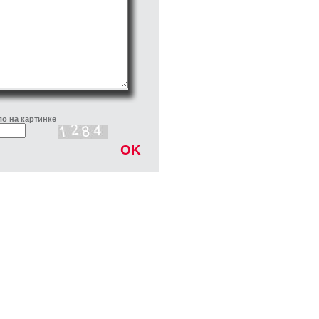
о на картинке
OK