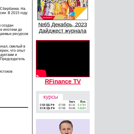
 Сбербанка. На
ии. В 2015 году
№65 Декабрь, 2023
л создан
е ипотеки до
Дайджест журнала
ещаемых ресурсов
онал, смелый в
ерен, что опыт
одуктами и
, Председатель
истоков
RFinance TV
курсы
Знач.
Изм.
USD ЦБ РФ
07/08
81.41
0.4784
EUR ЦБ РФ
07/08
94.06
0.8684