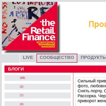
LIVE
СООБЩЕСТВО
ПРОДУКТЫ
БЛОГИ
(48)
Сильный прив
фото, любовны
(2)
Снять порчу, 
Рассорка. Че
(7)
приворот жен
(4)