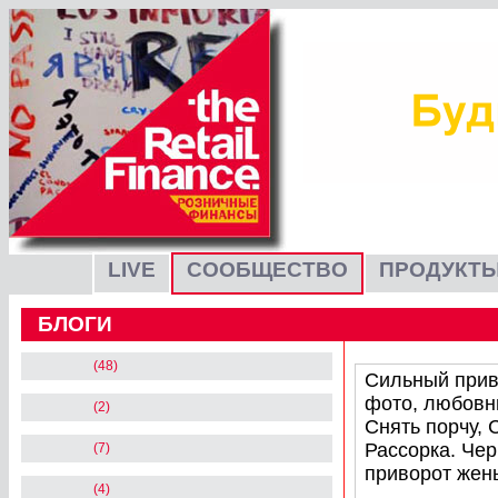
LIVE
СООБЩЕСТВО
ПРОДУКТЫ
БЛОГИ
(48)
Сильный прив
фото, любовны
(2)
Снять порчу, 
Рассорка. Че
(7)
приворот жен
(4)