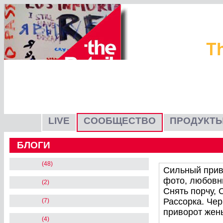
LIVE
СООБЩЕСТВО
ПРОДУКТЫ
БЛОГИ
(48)
Сильный прив
фото, любовны
(2)
Снять порчу, 
Рассорка. Че
(7)
приворот жен
(4)