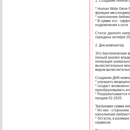
1. Создание генной 
* Human Wide Gene N
функция мессенджер
* наполнение библио
* В сумме это - офф
подключения к сети.
Статус данного нап
середина октября 20
2. Днк-компьютер.
Это биологическая 
генный анализ владе
генерация уникально
вычислительные мощ
видом вычислительн
Создание ДНК-компь
* улучшить медицин
* создаст возможнос
преобразовывать его
* Разрабатывается п
продаж 02.2020.
Требуемая сумма инв
* Из них - сторонние
наполнения библиот
* Остаток, в размер
сервисов.