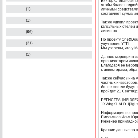
Виктор Степанович з
чтобы более подробн
(1)
личными средствами 
составляет сумма ин
(1)
Так же удивил проек
капсульных отелей и
ливингов.
(96)
По проекту One&Dou
(21)
улучшение УТП.
Мы уверены, что у М
(1)
Данное мероприятие 
организатором явля
Благодаря ее мероп
с инвесторами, обра
Так же сейчас Лина
частных инвесторов.
более жестче будут
пройдет 21 Сентября
РЕГИСТРАЦИЯ ЗДЕСЬ! 
1XWhgKHALD_lj3gLsv
Информация по прое
Емельянов Илья Юрь
Инженер прикладной
Краткие данные по п