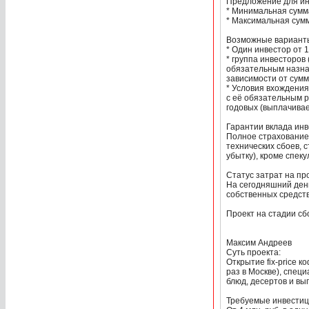
Предложение для ин
* Минимальная сумма
* Максимальная сумм
Возможные варианты
* Один инвестор от 
* группа инвесторов
обязательным назнач
зависимости от сумм
* Условия вхождения
с её обязательным р
годовых (выплачивае
Гарантии вклада инв
Полное страхование 
технических сбоев, 
убытку), кроме спек
Статус затрат на про
На сегодняшний день
собственных средств
Проект на стадии сб
Максим Андреев
Суть проекта:
Открытие fix-price 
раз в Москве), спец
блюд, десертов и вы
Требуемые инвестиц