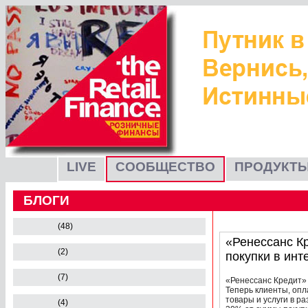
LIVE
СООБЩЕСТВО
ПРОДУКТЫ
БЛОГИ
(48)
«Ренессанс К
(2)
покупки в инт
(7)
«Ренессанс Кредит»
Теперь клиенты, оп
товары и услуги в р
(4)