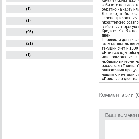
30% от суммы покупк
кабинете пользовате
(1)
обратно на карту ил
Для того, чтобы вос
зарегистрироваться 
(1)
https://rencredit.ca
выбрать интересующ
Кредит». Кэшбэк пос
(96)
дней.
Перевести деньги со
(21)
этом минимальная с
текущий счет и 1000
«Нам важно, чтобы д
(1)
ими пользоваться. К
любимых интернет-ма
рассказала Галина У
банковскими продукт
нашим клиентам и с
«Простые радости».
Комментарии (
Ваш коммен