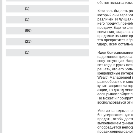
обстоятельства изме
(1)
Казалось бы, есть р
который они заработ
различен. И лучшая 
(1)
него продукт, прене
продажу. Еще не сл
(96)
внимания, стараясь 
продолжительное вре
это превратится в "
(21)
ущерб всем остальн
(1)
Идея бонусирования 
надо концентрироват
сопутствующие. Нап
вот когда в руках п
решать, что его бол
конфликтные интерес
Wealth Management т
разнообразию и сло
купить акцию или ко
акции, то доход мен
если рынок пойдет п
Но может и проиграть
воспользоваться эти
Многие западные по
бонусирования, где 
продать, чтобы дост
выполнением финансо
опосредуется непос
продвижением одного