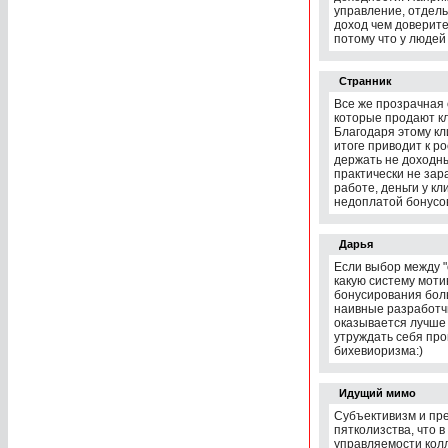
управление, отдел
доход чем доверите
потому что у людей
Странник
Все же прозрачная
которые продают кл
Благодаря этому кли
итоге приводит к р
держать не доходны
практически не зар
работе, деньги у кл
недоплатой бонусо
Дарья
Если выбор между "
какую систему моти
бонусирования боль
наивные разработчи
оказывается лучше 
утруждать себя про
бихевиоризма:)
Идущий мимо
Субъективизм и пр
пятколизства, что 
управляемости колл