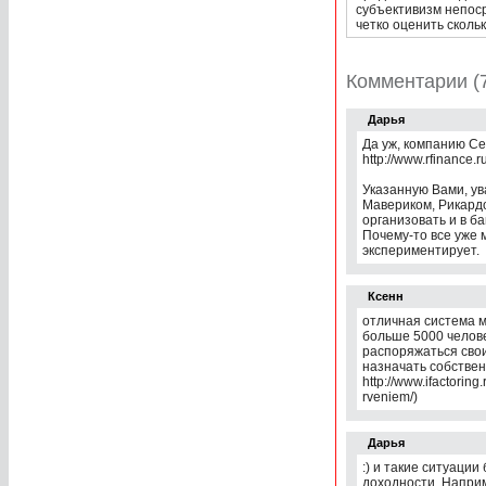
субъективизм непос
четко оценить сколь
Комментарии (
Дарья
Да уж, компанию Се
http://www.rfinance.
Указанную Вами, ув
Мавериком, Рикардо
организовать и в б
Почему-то все уже 
экспериментирует.
Ксенн
отличная система мо
больше 5000 челове
распоряжаться сво
назначать собствен
http://www.ifactoring
rveniem/)
Дарья
:) и такие ситуации
доходности. Наприм