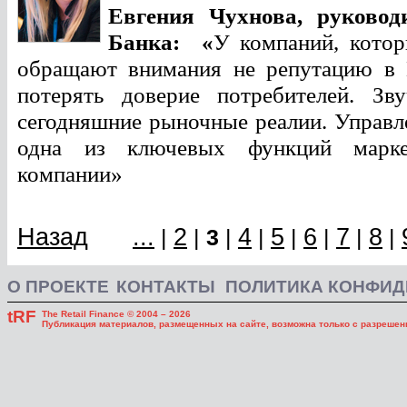
Евгения Чухнова,
руковод
Банка:
«
У компаний, котор
обращают внимания не репутацию в 
потерять доверие потребителей. Зв
сегодняшние рыночные реалии. Управле
одна из ключевых функций марке
компании»
Назад
...
2
4
5
6
7
8
|
|
3
|
|
|
|
|
|
О ПРОЕКТЕ
КОНТАКТЫ
ПОЛИТИКА КОНФИ
tRF
The Retail Finance © 2004 – 2026
Публикация материалов, размещенных на сайте, возможна только с разрешени