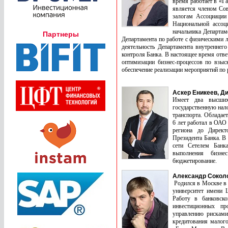
время работает в «Г
является членом Сов
залогам Ассоциации
Национальной ассоц
начальника Департам
Партнеры
Департамента по работе с физическими 
деятельность Департамента внутреннег
контроля Банка. В настоящее время отв
оптимизации бизнес-процессов по взыс
обеспечение реализации мероприятий по 
Аскер Еникеев, Д
Имеет два высших 
государственную нал
транспорта. Обладае
6 лет работал в ОАО
региона до Директ
Президента Банка. В
сети Сетелем Банка
выполнения бизнес
бюджетирование.
Александр Соколо
Родился в Москве в 
университет имени 
Работу в банковск
инвестиционных пр
управлению рискам
кредитования мало