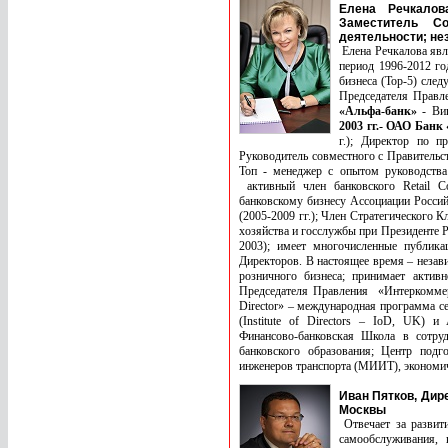
Елена Речкалов
Заместитель С
деятельности; не
Елена Речкалова явл
период 1996-2012 г
бизнеса (Тор-5) сле
Председателя Правл
«Альфа-банк»
- Виц
2003 гг.- ОАО Банк
г.); Директор по 
Руководитель совместного с Правитель
Toп - менеджер с опытом руководства
активный член банковского Retail C
банковскому бизнесу Ассоциации Росси
(2005-2009 гг.); Член Стратегического 
хозяйства и госслужбы при Президенте Р
2003); имеет многочисленные публика
Директоров. В настоящее время – незав
розничного бизнеса; принимает актив
Председателя Правления «Интеркоммерц 
Director» – международная программа с
(Institute of Directors – IoD, UK) 
Финансово-банковская Школа в сотруд
банковского образования; Центр под
инженеров транспорта (МИИТ), экономич
Иван Пятков, Дир
Москвы
Отвечает за развити
самообслуживания, 