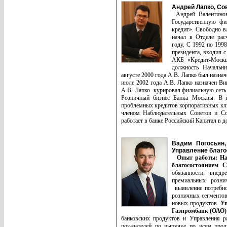
Андрей Лапко, С
Андрей Валентинов
Государственную ф
кредит». Свободно в
начал в Отделе ра
году. С 1992 по 199
президента, входил 
АКБ «Кредит-Москв
должность Начальн
августе 2000 года А.В. Лапко был назна
июле 2002 года А.В. Лапко назначен Ви
А.В. Лапко курировал филиальную сеть Б
Розничный бизнес Банка Москвы. В н
проблемных кредитов корпоративных кли
членом Наблюдательных Советов и Со
работает в банке Российский Капитал в 
Вадим Погосьян,
Управление благо
Опыт работы:
На
благосостоянием С
обязанности: внедр
премиальных розни
выявление потребно
розничных сегментов
новых продуктов.
У
Газпромбанк (ОАО)
банковских продуктов и Управления р
показателей по выручке по всем прод