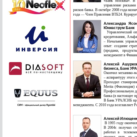
«Банк Москвы». В 
управление рисками
рисков банка. В октябре 2008 года назн
года — Член Правления ВТБ24. Курирует
Александра Ясон
Юниаструм Банк
Управленческий опы
кредитования, Альфа
– Начальник управл
опыт: создание стра
(продажи, продукт
менеджмент в Финанс
Алексей Ашурков
бизнеса, Банк У
Окончил механико-ма
– аспирантуру этого 
Проходил стажировк
Merita (Финляндия) 
Профессиональную де
банка (в настоящее 
В Банк УРАЛСИБ приш
менеджмента. С 2010 года возглавляет
Алексей Илющенко
В 1995 году окончил
В 2004г. получил ст
работал в телекомм
прошел путь от эк