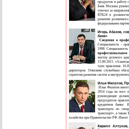
продуктов и работу 
Банк Москвы руковод
отвечал за направле
ВТБ24 в должности 
развитие розничного
федеральными партн
Игорь Абазов, со
банк»
Сведения о профе
Специальность - пра
1998. Специальность
профессиональном
мастер делового ад
15.09.2015 «Азиатск
член правления. 16.
директоров. Описание служебных обяз
стратегии развития систем и инструмент
Илья Филатов, П
Илья Филатов имеет 
2014 года на пост п
руководящие должно
председателя правле
кредитном банке. 
транспорта по спе
транспорт», а такж
хозяйства при Правительстве РФ. Имее
Кирилл Алтухов,