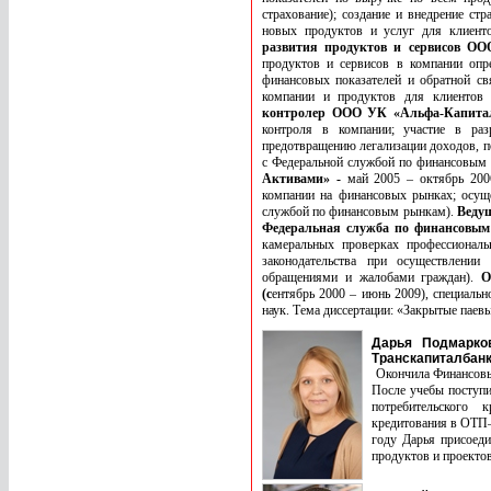
страхование); создание и внедрение ст
новых продуктов и услуг для клиент
развития продуктов и сервисов ОО
продуктов и сервисов в компании опр
финансовых показателей и обратной св
компании и продуктов для клиентов
контролер ООО УК «Альфа-Капитал
контроля в компании; участие в ра
предотвращению легализации доходов, п
с Федеральной службой по финансовым
Активами» -
май 2005 – октябрь 200
компании на финансовых рынках; осуще
службой по финансовым рынкам).
Ведущ
Федеральная служба по финансовым
камеральных проверках профессиональ
законодательства при осуществлени
обращениями и жалобами граждан).
О
(с
ентябрь 2000 – июнь 2009), специальн
наук. Тема диссертации: «Закрытые паев
Дарья Подмарков
Транскапиталбан
Окончила Финансовый
После учебы поступи
потребительского 
кредитования в ОТП–
году Дарья присоеди
продуктов и проекто