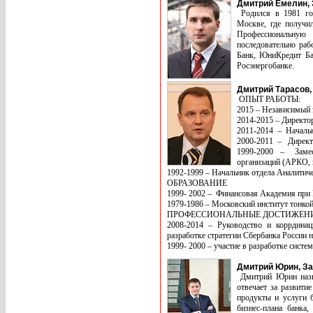
Дмитрий Емелин,
Родился в 1981 го
Москве, где получил
Профессиональную 
последовательно раб
Банк, ЮниКредит Бан
Росэнергобанке.
Дмитрий Тарасов,
ОПЫТ РАБОТЫ:
2015 – Независимый 
2014-2015 – Директо
2011-2014 – Начальн
2000-2011 – Директо
1999-2000 – Замест
организаций (АРКО,
1992-1999 – Начальник отдела Аналитиче
ОБРАЗОВАНИЕ
1999- 2002 – Финансовая Академия при 
1979-1986 – Московский институт тонко
ПРОФЕССИОНАЛЬНЫЕ ДОСТИЖЕН
2008-2014 – Руководство и коррдинаци
разработке стратегии Сбербанка России на
1999- 2000 – участие в разработке систе
Дмитрий Юрин, З
Дмитрий Юрин назн
отвечает за развити
продукты и услуги б
бизнес-плана банка,