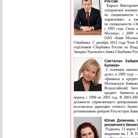
России
Кирилл Викторович
суворовское военное
по специальности 
управления», а та
по специальности «Э
с 1995 года. Свою 
Москвы», с 2009 г
ОАО «Банк Москвы»
Сбербанка. С декабря 2012 года Член 
отделением Сбербанка России во Влад
Западно-Уральского банка Сбербанка­ Рос
Светалан Зайце
Брокер»
С отличием окончил
дело», в 1999 году 
«финансы и кредит
Московскую Банковс
Всероссийский Зао
кредит». Занимала 
период с 1996 по 2003 год. В 2003-20
должность управляющего центральным
возглавляла дирекцию сетевого бизн
региональным центром Росгосстрах Банк
Юлия Деменюк, С
розничного бизне
Родилась 13 марта 1
академию им. Г. В. П