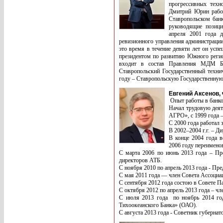
прогрессивных техн
Дмитрий Юрин работ
Ставропольском банк
руководящие позиц
апреля 2001 года 
ревизионного управления администраци
это время в течение девяти лет он усп
президентом по развитию Южного регио
входит в состав Правления МДМ Ба
Ставропольский Государственный техни
году – Ставропольскую Государственную
Евгений Аксенов,
Опыт работы в банков
Начал трудовую деят
АГРО», с 1999 года 
С 2000 года работа
В 2002–2004 г.г. – 
В конце 2004 года в
2006 году переимено
С марта 2006 по июнь 2013 года – Пре
директоров АТБ.
С ноября 2010 по апрель 2013 года - П
С мая 2011 года — член Совета Ассоциа
С сентября 2012 года состою в Совете 
С октября 2012 по апрель 2013 года – ч
С июля 2013 года по ноябрь 2014 года
Тихоокеанского Банка» (ОАО).
С августа 2013 года - Советник губерна