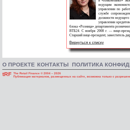
в «Инкомбанке» эко
ведущим экономист
управлении по рабо
службе сопровожден
должности ведущего 
управлении кредитов
блока «Розница» департамента розничног
ВТБ24. С ноября 2008 г. — вице-презид
Старший вице-президент, заместитель ди
Вернуться к списку
О ПРОЕКТЕ
КОНТАКТЫ
ПОЛИТИКА КОНФИ
tRF
The Retail Finance © 2004 – 2026
Публикация материалов, размещенных на сайте, возможна только с разрешени