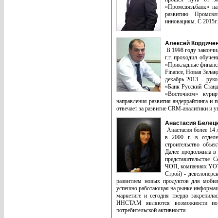
«Промсвязьбанк» на
развитию Промсвязь
инновациям. C 2015г
Алексей Кордичев
В 1998 году закончи
г.г. проходил обучен
«Прикладные финансы»
Finance, Новая Зела
декабрь 2013 – рук
«Банк Русский Стан
«Восточном» курир
направления развития андеррайтинга и 
отвечает за развитие CRM-аналитики и 
Анастасия Белецк
Анастасия более 14 
в 2000 г. в отдел
строительство объе
Далее продолжила в 
представительстве 
ЧОП, компаниях YOTT
Строй) - девелоперс
развитием новых продуктов для мобил
успешно работающая на рынке информаци
маркетиге и сегодня твердо закрепил
ИНСТАМ являются возможности по 
потребительской активности.