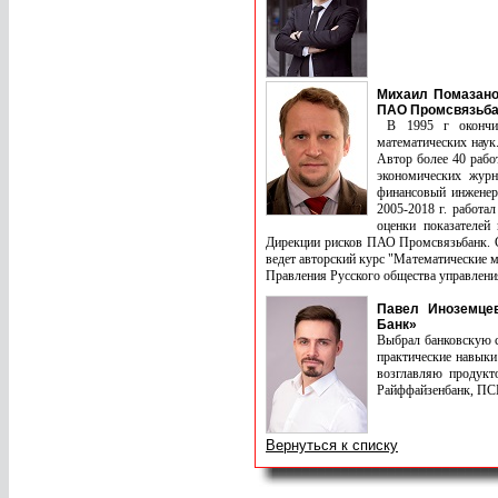
Михаил Помазано
ПАО Промсвязьба
В 1995 г окончил
математических наук
Автор более 40 рабо
экономических жур
финансовый инженер 
2005-2018 г. работа
оценки показателей
Дирекции рисков ПАО Промсвязьбанк. С
ведет авторский курс "Математические 
Правления Русского общества управлени
Павел Иноземцев
Банк»
Выбрал банковскую с
практические навыки
возглавляю продукто
Райффайзенбанк, ПСБ
Вернуться к списку