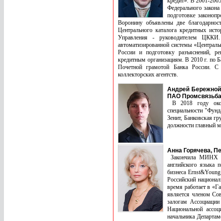
кредит». В 2001-2005
Федерального закона
подготовке законопр
Воронину объявлены две благодарност
Центрального каталога кредитных исто
Управления - руководителем ЦККИ.
автоматизированной системы «Централь
России и подготовку разъяснений, ре
кредитным организациям. В 2010 г. по Б
Почетной грамотой Банка России. С 
коллекторских агентств.
Андрей Бережной
ПАО Промсвязьба
В 2018 году окон
специальности "Фунд
Зенит, Банковская г
должности главный м
Анна Горячева, П
Закончила МИНХ им
английского языка 
бизнеса Ernst&Young 
Российский национал
время работает в «Г
является членом Сов
залогам Ассоциации
Национальной ассоц
начальника Департам