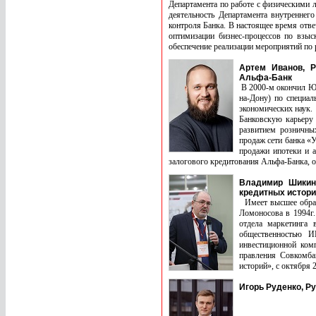
Департамента по работе с физическими 
деятельность Департамента внутреннег
контроля Банка. В настоящее время отв
оптимизации бизнес-процессов по взыс
обеспечение реализации мероприятий по 
Артем Иванов, Р
Альфа-Банк
В 2000-м окончил Юж
на-Дону) по специал
экономических наук.
Банковскую карьеру
развитием розничны
продаж сети банка «У
продажи ипотеки и а
залогового кредитования Альфа-Банка, от
Владимир Шикин
кредитных истори
Имеет высшее образ
Ломоносова в 1994г.
отдела маркетинга
общественностью И
инвестиционной ком
правления Совкомба
историй», с октября 
Игорь Руденко, Р