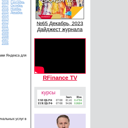
2018
Сентябрь
2017
Октябрь
2016
Ноябрь
2015
Декабрь
2014
2013
№65 Декабрь, 2023
2012
2011
Дайджест журнала
2010
2009
2008
2007
2006
ами Яндекса для
RFinance TV
курсы
Знач.
Изм.
USD ЦБ РФ
07/08
81.41
0.4784
EUR ЦБ РФ
07/08
94.06
0.8684
нальных услуг в