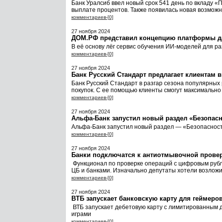
Банк Уралсиб ввел новый срок 541 день по вкладу 
выплате процентов. Также появилась новая возможн
комментариев-[0]
27 ноября 2024
ДОМ.РФ представил концепцию платформы да
В её основу лёг сервис обучения ИИ-моделей для р
комментариев-[0]
27 ноября 2024
Банк Русский Стандарт предлагает клиентам 
Банк Русский Стандарт в разгар сезона популярных
покупок. С ее помощью клиенты смогут максимально
комментариев-[0]
27 ноября 2024
Альфа-Банк запустил новый раздел «Безопас
Альфа-Банк запустил новый раздел — «Безопасност
комментариев-[0]
27 ноября 2024
Банки подключатся к антиотмывочной прове
Функционал по проверке операций с цифровым рубл
ЦБ и банками. Изначально депутаты хотели возлож
комментариев-[0]
27 ноября 2024
ВТБ запускает банковскую карту для геймеро
ВТБ запускает дебетовую карту с лимитированным 
играми
комментариев-[0]