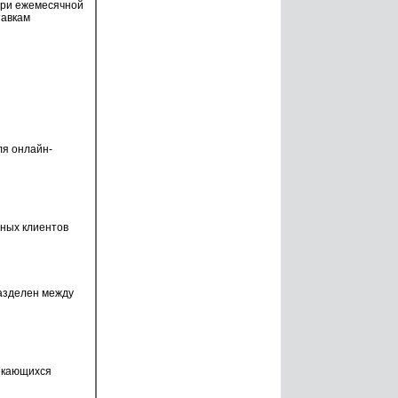
 при ежемесячной
тавкам
ля онлайн-
ных клиентов
азделен между
лекающихся