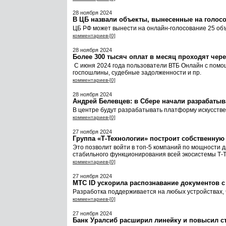
28 ноября 2024
В ЦБ назвали объекты, вынесенные на голосо
ЦБ РФ может вынести на онлайн-голосование 25 объ
комментариев-[0]
28 ноября 2024
Более 300 тысяч оплат в месяц проходят чере
С июня 2024 года пользователи ВТБ Онлайн с помощ
госпошлины, судебные задолженности и пр.
комментариев-[0]
28 ноября 2024
Андрей Белевцев: в Сбере начали разрабаты
В центре будут разрабатывать платформу искусствен
комментариев-[0]
27 ноября 2024
Группа «Т-Технологии» построит собственную с
Это позволит войти в топ-5 компаний по мощности д
стабильного функционирования всей экосистемы Т-
комментариев-[0]
27 ноября 2024
МТС ID ускорила распознавание документов 
Разработка поддерживается на любых устройствах, 
комментариев-[0]
27 ноября 2024
Банк Уралсиб расширил линейку и повысил с