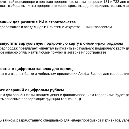
«Почетный пенсионер» и повысил процентные ставки на сроках 181 и 732 дня
ость выбора выплаты процентов в конце срока вклада по привлекательным с
нных для развития ИИ в строительстве
азработчиков и владельцев ИТ-систем с искусственным интеллектом
выпустить виртуальную подарочную карту к онлайн-распродажам
 распродаж предлагает клиентам выпустить виртуальную подарочную карту д
 безопасно оплачивать любые покупки в интернет-пространстве
ность» в цифровых каналах для юрлиц
ь» в интернет-банке и мобильном приложении Альфа-Бизнес для корпоратив
рке операций с цифровым рублем
ем для борьбы с отмыванием денег и финансированием терроризма будет р
ить основные проверяющие функции только на ЦБ
в
дизайном, разработанную специально для киберспортсменов и клиентов, ув