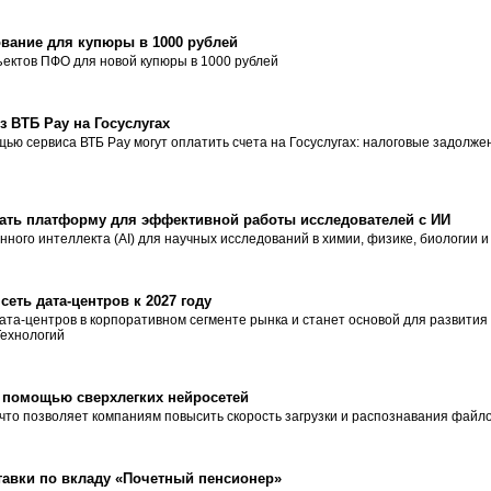
вание для купюры в 1000 рублей
ектов ПФО для новой купюры в 1000 рублей
з ВТБ Pay на Госуслугах
ью сервиса ВТБ Pay могут оплатить счета на Госуслугах: налоговые задолже
вать платформу для эффективной работы исследователей с ИИ
ного интеллекта (AI) для научных исследований в химии, физике, биологии и 
еть дата-центров к 2027 году
ата-центров в корпоративном сегменте рынка и станет основой для развития
Технологий
с помощью сверхлегких нейросетей
что позволяет компаниям повысить скорость загрузки и распознавания файл
тавки по вкладу «Почетный пенсионер»