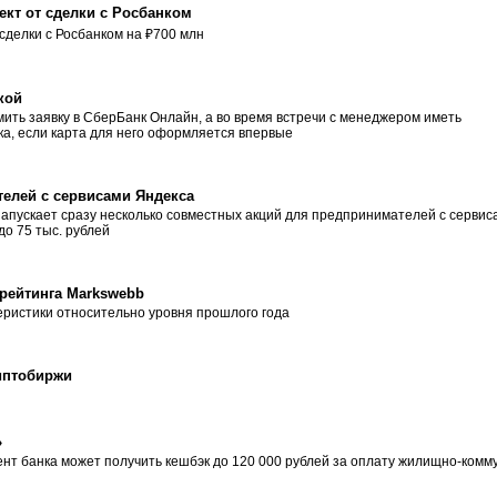
кт от сделки с Росбанком
сделки с Росбанком на ₽700 млн
кой
ить заявку в СберБанк Онлайн, а во время встречи с менеджером иметь
ка, если карта для него оформляется впервые
телей с сервисами Яндекса
апускает сразу несколько совместных акций для предпринимателей с сервис
о 75 тыс. рублей
 рейтинга Markswebb
еристики относительно уровня прошлого года
иптобиржи
»
ент банка может получить кешбэк до 120 000 рублей за оплату жилищно-комму