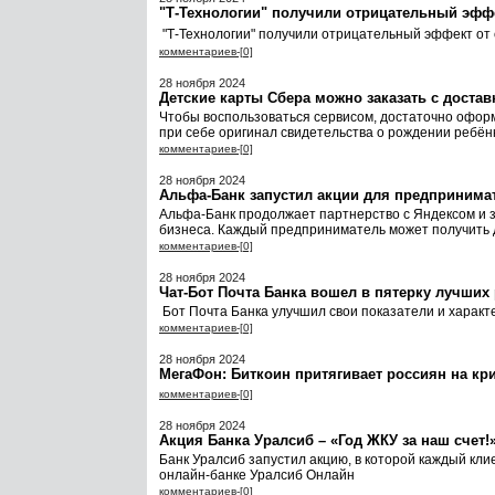
"Т-Технологии" получили отрицательный эффе
"Т-Технологии" получили отрицательный эффект от 
комментариев-[0]
28 ноября 2024
Детские карты Сбера можно заказать с достав
Чтобы воспользоваться сервисом, достаточно оформ
при себе оригинал свидетельства о рождении ребён
комментариев-[0]
28 ноября 2024
Альфа-Банк запустил акции для предпринима
Альфа-Банк продолжает партнерство с Яндексом и з
бизнеса. Каждый предприниматель может получить д
комментариев-[0]
28 ноября 2024
Чат-Бот Почта Банка вошел в пятерку лучших
Бот Почта Банка улучшил свои показатели и характ
комментариев-[0]
28 ноября 2024
МегаФон: Биткоин притягивает россиян на кр
комментариев-[0]
28 ноября 2024
Акция Банка Уралсиб – «Год ЖКУ за наш счет!
Банк Уралсиб запустил акцию, в которой каждый кли
онлайн-банке Уралсиб Онлайн
комментариев-[0]