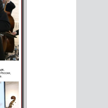
ых
,
 России,
e.