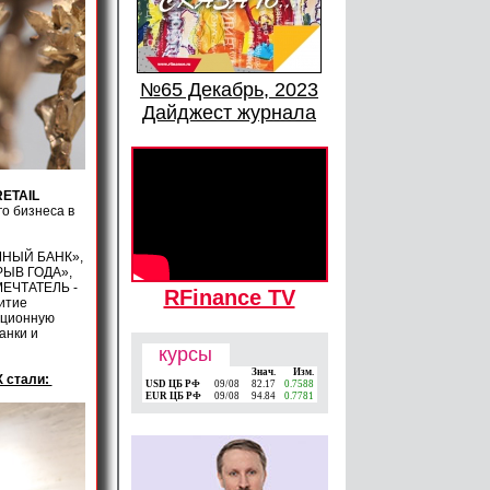
№65 Декабрь, 2023
Дайджест журнала
RETAIL
о бизнеса в
ЧНЫЙ БАНК»,
ЫВ ГОДА»,
ЕЧТАТЕЛЬ -
RFinance TV
итие
ационную
анки и
курсы
Знач.
Изм.
 стали:
USD ЦБ РФ
09/08
82.17
0.7588
EUR ЦБ РФ
09/08
94.84
0.7781