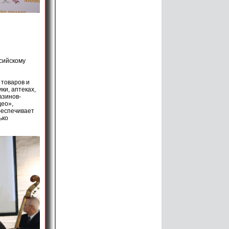
сийскому
 товаров и
ки, аптеках,
азинов-
део»,
беспечивает
ько