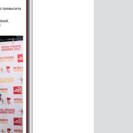
аз превысила
блей,
й