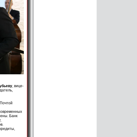
убьеву
, вице-
здатель,
 Почтой
 современных
лены. Банк
,
в.
кредиты,