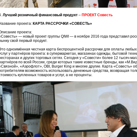
4.
Лучший розничный финансовый продукт
–
ПРОЕКТ Совесть
Название проекта:
КАРТА РАССРОЧКИ «СОВЕСТЬ»
Описание проекта:
«Совесть» — новый проект группы QIWI — в ноябре 2016 года представил рос
рынку свой первый продукт.
Это одноимённая честная карта беспроцентной рассрочки для оплаты любых
услуг у партнёров проекта: в супермаркетах, магазинах одежды, бытовой техни
ресторанах и других торговых сетях. Сегодня у «Совести» более 12 тысяч маг
партнёров по всей России, среди которых такие известные бренды, как «М.Ви
«Связной», «Аэрофлот», OBI, Burger King и многие другие. Карта «Совесть» о
потребителям возможность использовать денежные средства, возвращая тол
стоимость купленных товаров и услуг, а не проценты.