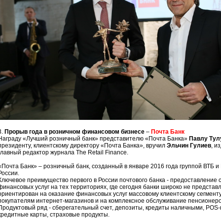
3.
Прорыв года в розничном финансовом бизнесе
–
Почта Банк
Награду «Лучший розничный банк» представителю «Почта Банка»
Павлу Тул
президенту, клиентскому директору «Почта Банка», вручил
Эльчин Гулиев
, и
главный редактор журнала The Retail Finance.
«Почта Банк» – розничный банк, созданный в январе 2016 года группой ВТБ и
России.
Ключевое преимущество первого в России почтового банка - предоставление
финансовых услуг на тех территориях, где сегодня банки широко не представ
ориентирован на оказание финансовых услуг массовому клиентскому сегменту
покупателям интернет-магазинов и на комплексное обслуживание пенсионеро
Продуктовый ряд - сберегательный счет, депозиты, кредиты наличными, POS-
кредитные карты, страховые продукты.