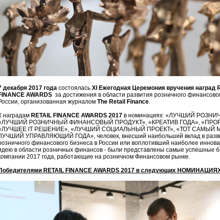
7 декабря 2017 года
состоялась
ХI Ежегодная Церемония вручения наград 
FINANCE AWARDS
за достижения в области развития розничного финансовог
России, организованная журналом
The Retail Finance
.
К наградам
RETAIL FINANCE AWARDS 2017
в номинациях: «ЛУЧШИЙ РОЗНИ
«ЛУЧШИЙ РОЗНИЧНЫЙ ФИНАНСОВЫЙ ПРОДУКТ», «КРЕАТИВ ГОДА», «ПРОР
«ЛУЧШЕЕ IT РЕШЕНИЕ», «ЛУЧШИЙ СОЦИАЛЬНЫЙ ПРОЕКТ», «ТОТ САМЫЙ М
ЛУЧШИЙ УПРАВЛЯЮЩИЙ ГОДА», человек, внесший наибольший вклад в разв
розничного финансового бизнеса в России или воплотивший наиболее иннов
идею в области розничных финансов - были представлены самые успешные б
компании 2017 года, работающие на розничном Финансовом рынке.
Победителями RETAIL FINANCE AWARDS 2017 в следующих НОМИНАЦИЯХ