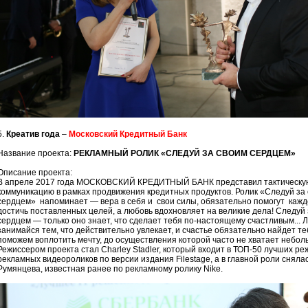
5.
Креатив года
–
Московский Кредитный Банк
Название проекта:
РЕКЛАМНЫЙ РОЛИК «СЛЕДУЙ ЗА СВОИМ СЕРДЦЕМ»
Описание проекта:
В апреле 2017 года МОСКОВСКИЙ КРЕДИТНЫЙ БАНК представил тактическу
коммуникацию в рамках продвижения кредитных продуктов. Ролик «Следуй за
сердцем» напоминает — вера в себя и свои силы, обязательно помогут кажд
достичь поставленных целей, а любовь вдохновляет на великие дела! Следуй 
сердцем — только оно знает, что сделает тебя по-настоящему счастливым... Л
занимайся тем, что действительно увлекает, и счастье обязательно найдет те
поможем воплотить мечту, до осуществления которой часто не хватает небол
Режиссером проекта стал Charley Stadler, который входит в ТОП-50 лучших ре
рекламных видеороликов по версии издания Filestage, а в главной роли сняла
Румянцева, известная ранее по рекламному ролику Nike.