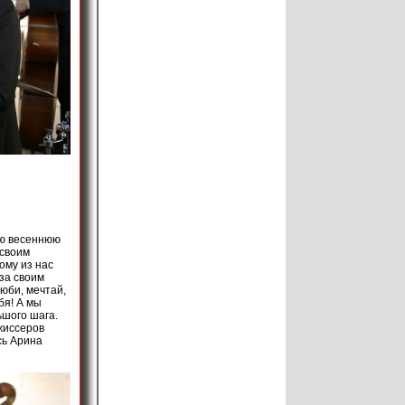
ю весеннюю
 своим
ому из нас
за своим
юби, мечтай,
бя! А мы
ьшого шага.
жиссеров
сь Арина