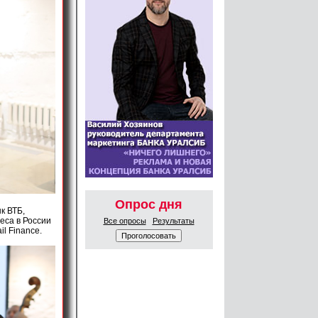
Опрос дня
к ВТБ,
еса в России
Все опросы
Результаты
l Finance.