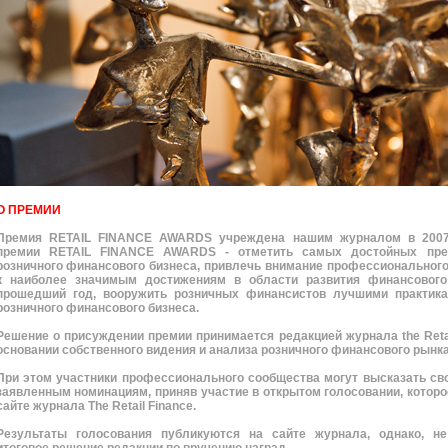
О ПРЕМИИ
Премия RETAIL FINANCE AWARDS учреждена нашим журналом в 2007
премии
RETAIL FINANCE AWARDS
- отметить самых достойных пре
розничного финансового бизнеса, привлечь внимание профессиональног
к наиболее значимым достижениям в области развития финансового
прошедший год, вооружить розничных финансистов лучшими практика
розничного финансового бизнеса.
Решение о присуждении премии принимается редакцией журнала the Retai
основании собственного видения и анализа розничного финансового рынка
При этом участники профессионального сообщества могут высказать св
заявленным номинациям, приняв участие в открытом голосовании, которо
сайте журнала The Retail Finance.
Результаты голосования публикуются на сайте журнала, однако, н