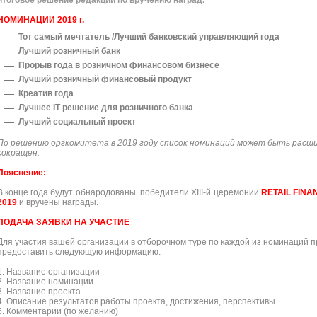
итоговое решение редакции по вручению наград.
НОМИНАЦИИ 2019 г.
Тот самый мечтатель /
Лучший банковский управляющий года
Лучший розничный банк
Прорыв года в розничном финансовом бизнесе
Лучший розничный финансовый продукт
Креатив года
Лучшее IT решение для розничного банка
Лучший социальный проект
По решению оргкомитета в 2019 году список номинаций может быть расши
сокращен.
Пояснение:
В конце года будут обнародованы победители ХIII-й церемонии
RETAIL FIN
2019
и вручены награды.
ПОДАЧА ЗАЯВКИ НА УЧАСТИЕ
Для участия вашей организации в отборочном туре по каждой из номинаций п
предоставить следующую информацию:
1. Название организации
2. Название номинации
3. Название проекта
4. Описание результатов работы проекта, достижения, перспективы
5. Комментарии (по желанию)