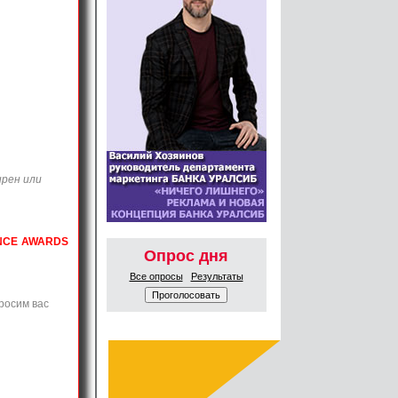
рен или
ANCE AWARDS
Опрос дня
Все опросы
Результаты
росим вас