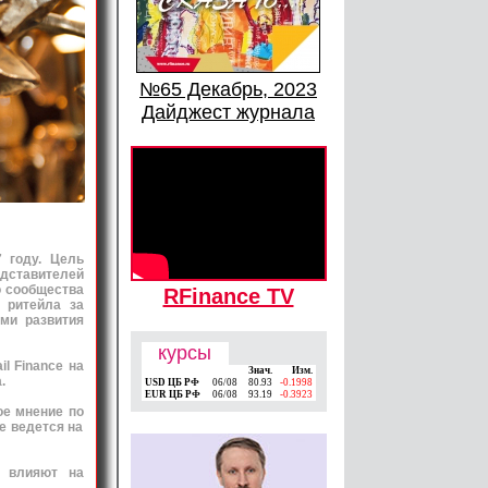
№65 Декабрь, 2023
Дайджест журнала
 году. Цель
дставителей
о сообщества
RFinance TV
 ритейла за
ми развития
курсы
l Finance на
Знач.
Изм.
.
USD ЦБ РФ
06/08
80.93
-0.1998
EUR ЦБ РФ
06/08
93.19
-0.3923
ое мнение по
е ведется на
е влияют на